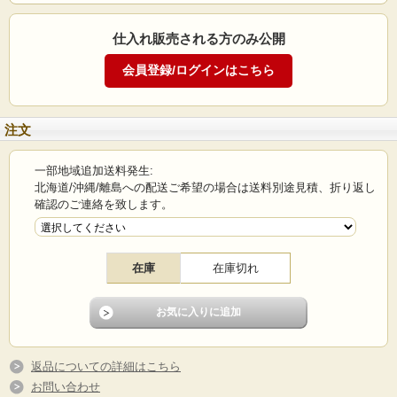
仕入れ販売される方のみ公開
《キイヤ》 レディース用ダミー
Maternity MAT-6
注文
マタニティ 6ヶ月
一部地域追加送料発生:
商品説明
北海道/沖縄/離島への配送ご希望の場合は送料別途見積、折り返し
確認のご連絡を致します。
《ボディ》
素材: 張子
在庫
在庫切れ
《スタンド》
高さ調整可能
妊娠時6ヶ月を想定したボディです。
返品についての詳細はこちら
お問い合わせ