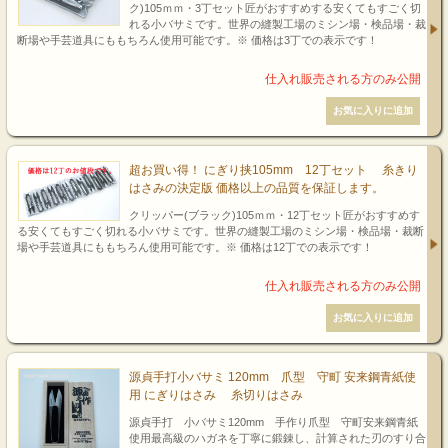
ク)105ｍｍ・3丁セット匠がおすすめする安くてもすごく切
れる小バサミです。世界の縫製工場のミシン場・検品場・裁
断場や手芸道具にももちろん使用可能です。※ 価格は3丁での表示です！
超お買い得！ にぎり挟105mm 12丁セット 糸きり
はさみの決定版 価格以上の品質を保証します。
クリッパー(ブラック)105ｍｍ・12丁セット匠がおすすめす
る安くてもすごく切れる小バサミです。世界の縫製工場のミシン場・検品場・裁断
場や手芸道具にももちろん使用可能です。※ 価格は12丁での表示です！
源貞手打小バサミ 120mm 爪型 守町 安来鋼青紙使
用 にぎりはさみ 糸切りはさみ
源貞手打 小バサミ120mm 手作り爪型 守町安来鋼青紙
使用最高級のハガネを丁寧に鍛錬し、計算された刃のすり合