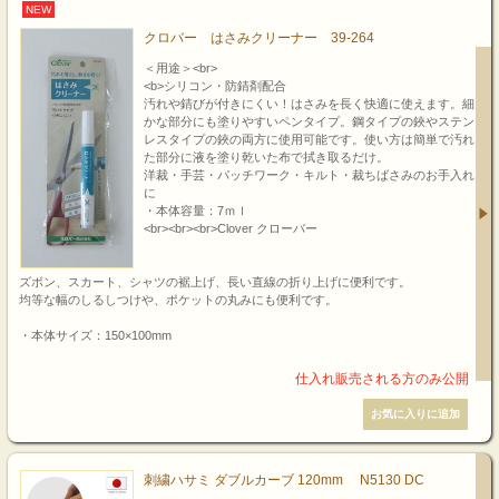
NEW
クロバー はさみクリーナー 39-264
＜用途＞<br>
<b>シリコン・防錆剤配合
汚れや錆びが付きにくい！はさみを長く快適に使えます。細
かな部分にも塗りやすいペンタイプ。鋼タイプの鋏やステン
レスタイプの鋏の両方に使用可能です。使い方は簡単で汚れ
た部分に液を塗り乾いた布で拭き取るだけ。
洋裁・手芸・パッチワーク・キルト・裁ちばさみのお手入れ
に
・本体容量：7ｍｌ
<br><br><br>Clover クローバー
ズボン、スカート、シャツの裾上げ、長い直線の折り上げに便利です。
均等な幅のしるしつけや、ポケットの丸みにも便利です。
・本体サイズ：150×100mm
刺繍ハサミ ダブルカーブ 120mm N5130 DC