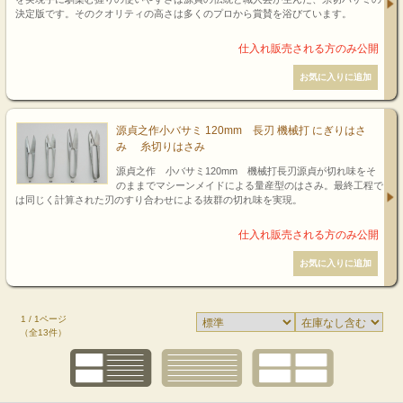
決定版です。そのクオリティの高さは多くのプロから賞賛を浴びています。
源貞之作小バサミ 120mm 長刃 機械打 にぎりはさ
み 糸切りはさみ
源貞之作 小バサミ120mm 機械打長刃源貞が切れ味をそ
のままでマシーンメイドによる量産型のはさみ。最終工程で
は同じく計算された刃のすり合わせによる抜群の切れ味を実現。
1 / 1ページ
（全13件）