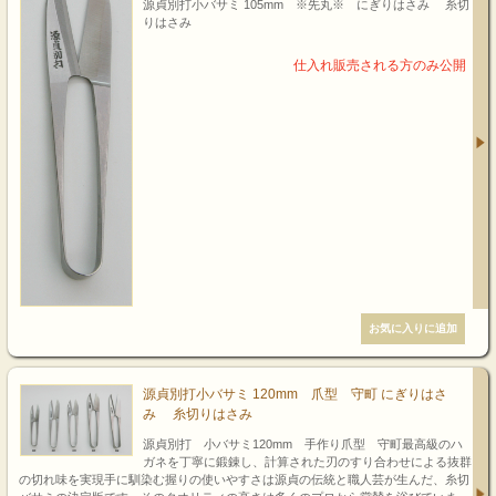
源貞別打小バサミ 105mm ※先丸※ にぎりはさみ 糸切
りはさみ
源貞別打小バサミ 120mm 爪型 守町 にぎりはさ
み 糸切りはさみ
源貞別打 小バサミ120mm 手作り爪型 守町最高級のハ
ガネを丁寧に鍛錬し、計算された刃のすり合わせによる抜群
の切れ味を実現手に馴染む握りの使いやすさは源貞の伝統と職人芸が生んだ、糸切