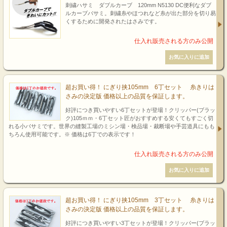
刺繍ハサミ ダブルカーブ 120mm N5130 DC便利なダブ
ルカーブバサミ。刺繍糸やほつれなど糸が出た部分を切り易
くするために開発されたはさみです。
超お買い得！ にぎり挟105mm 6丁セット 糸きりは
さみの決定版 価格以上の品質を保証します。
好評につき買いやすい6丁セットが登場！クリッパー(ブラッ
ク)105ｍｍ・6丁セット匠がおすすめする安くてもすごく切
れる小バサミです。世界の縫製工場のミシン場・検品場・裁断場や手芸道具にもも
ちろん使用可能です。※ 価格は6丁での表示です！
超お買い得！ にぎり挟105mm 3丁セット 糸きりは
さみの決定版 価格以上の品質を保証します。
好評につき買いやすい3丁セットが登場！クリッパー(ブラッ