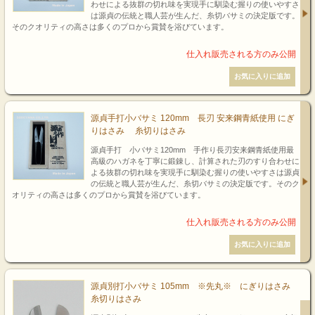
わせによる抜群の切れ味を実現手に馴染む握りの使いやすさ
は源貞の伝統と職人芸が生んだ、糸切バサミの決定版です。
そのクオリティの高さは多くのプロから賞賛を浴びています。
源貞手打小バサミ 120mm 長刃 安来鋼青紙使用 にぎ
りはさみ 糸切りはさみ
源貞手打 小バサミ120mm 手作り長刃安来鋼青紙使用最
高級のハガネを丁寧に鍛錬し、計算された刃のすり合わせに
よる抜群の切れ味を実現手に馴染む握りの使いやすさは源貞
の伝統と職人芸が生んだ、糸切バサミの決定版です。そのク
オリティの高さは多くのプロから賞賛を浴びています。
源貞別打小バサミ 105mm ※先丸※ にぎりはさみ
糸切りはさみ