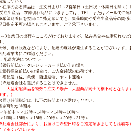
発送について
・在庫のある商品は、注文日より1～3営業日（土日祝・休業日を除く）
受注生産品、在庫切れ商品につきましては、TEL、またはメールでご連
※希望到着日を翌日にご指定頂いても、集荷時間や受注生産品等の関係
翌日指定不可の場合もございます。ご了承下さいませ。
1～3営業日の出荷をこころがけておりますが、込み具合や在庫切れなど
す。
天候、道路状況などにより、配達の遅延が発生することがございます。
各配送業者にご確認ください。
＜ 配送方法について ＞
【銀行前払い・クレジットカード払い】の場合
※銀行振込前払いの場合は、ご入金確認の出荷です。
・宅配便（佐川急便、西濃運輸、ヤマト運輸）
（※運送会社を選択することはできません。
大型宅配商品を複数ご注文の場合、大型商品同士同梱不可となります
ます。）
お届け時間指定は、以下の時間よりお選びください。
指定可能な時間帯
＜午前中＞＜12時～14時＞＜14時～16時＞
＜16時～18時＞＜18時～20時＞＜20時～21時＞
※配送会社都合により、お届けご希望日時をご指定頂きましても延着等
ご了承くださいませ。