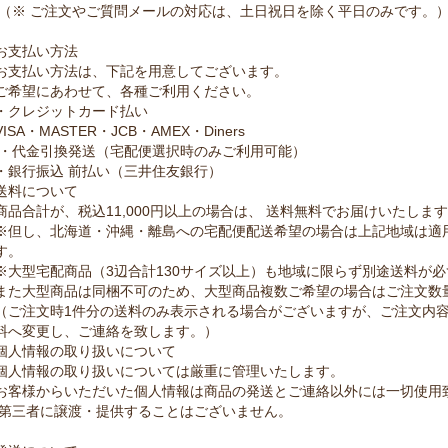
（※ ご注文やご質問メールの対応は、土日祝日を除く平日のみです。
お支払い方法
お支払い方法は、下記を用意してございます。
ご希望にあわせて、各種ご利用ください。
・クレジットカード払い
VISA・MASTER・JCB・AMEX・Diners
・代金引換発送（宅配便選択時のみご利用可能）
・銀行振込 前払い（三井住友銀行）
送料について
商品合計が、税込11,000円以上の場合は、 送料無料でお届けいたしま
※但し、北海道・沖縄・離島への宅配便配送希望の場合は上記地域は適
す。
※大型宅配商品（3辺合計130サイズ以上）も地域に限らず別途送料が
また大型商品は同梱不可のため、大型商品複数ご希望の場合はご注文数
（ご注文時1件分の送料のみ表示される場合がございますが、ご注文内
料へ変更し、ご連絡を致します。）
個人情報の取り扱いについて
個人情報の取り扱いについては厳重に管理いたします。
お客様からいただいた個人情報は商品の発送とご連絡以外には一切使用
第三者に譲渡・提供することはございません。