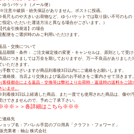
・ゆうパケット（メール便）
(※注意※破損・紛失保証がありません。ポストに投函。
※長尺ものや大きいお荷物など、ゆうパケットでは取り扱い不可のもの
ご指定いただいた運送方法と異なる場合がございます。）
【代金引換発送】の場合
宅配便をご選択時のみご利用いただけます。
返品・交換について
返品期限・条件： ご注文確定後の変更・キャンセルは、原則として受
商品につきましては万全を期しておりますが、万一不良品がありました
ていただきます。
お手数でございますが商品到着後3日以内にご連絡をお願いします。
ご連絡後、当店より交換および返品のお手続きをご案内させて頂きます
お客様都合による返品・交換等は弊社より出荷時・返送時の送料をご請
さいませ。
※到着後3日以上経過した商品、また一度でも使用された商品は、傷や
受けできませんので、予めご了承下さい。
※※※＞＞各詳細はこちら※※※
ご連絡先
ショップ名：アパレル手芸のプロ用具「クラフト・フォワード」
販売業者：袖山 株式会社