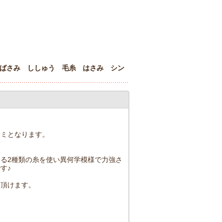
刺繍ばさみ ししゅう 毛糸 はさみ シン
サミとなります。
る2種類の糸を使い異何学模様で力強さ
す♪
い頂けます。