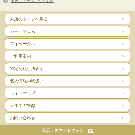
友達にメールですすめる
お店のトップへ戻る
カートを見る
：
2811-2812（2種類）
商品番号
JIS1級認定・ダブルコーティング
マイページへ
60inch・150cm/15mm
ご利用案内
特定商取引法表示
個人情報の取扱い
サイトマップ
メルマガ登録
お問い合わせ
表示：スマートフォン｜
PC