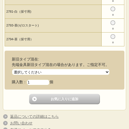
○
15mm巾
Made in Japan
TAILOR MEASURE
2781-白（採寸用)
○
下記の4タイプからお選び下さい。
＜2780 ゼロスタート＞
2793-茶(ゼロスタート)
○
表面：白色(横目盛)、裏面：白色(縦目盛)
＜2781 採寸用＞
表面：白色(横目盛)、裏面：白色(縦目盛)
2794-茶（採寸用）
○
＜2793 ゼロスタート＞
表面：茶色(縦目盛)、裏面：白色(縦目盛)
＜2794 採寸用＞
表面：茶色(縦目盛)、裏面：白色(縦目盛)
新旧タイプ混在:
先端金具新旧タイプ混在の場合があります。ご指定不可。
摩擦でも消えない採寸用メジャー登場
特に工業用検品メジャーに適しています。
日本製の伸び縮みの少ないグラスファイバーをベースにビニール被膜をダブルで
購入数：
個
施しより丈夫なメジャーに仕上げました。
洋服の検品作業や採寸作業に最適です。
2780と2781の違いはメジャー始まり部分に余白があるかないかです。
※ 2780/2781は表側横メモリに変更されました。
《片面インチ表示の商品もございます。》
返品についての詳細はこちら
お問い合わせ