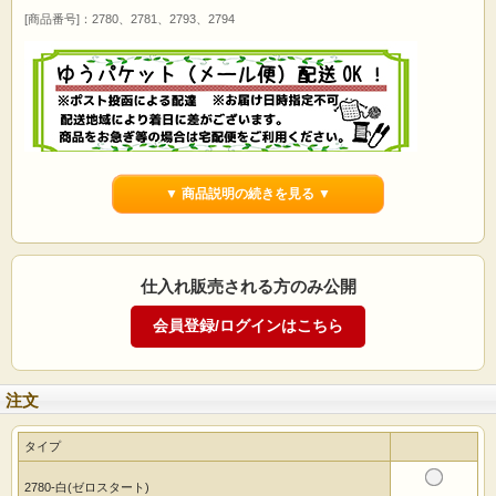
[商品番号]：2780、2781、2793、2794
▼ 商品説明の続きを見る ▼
日本製 耐久・抗菌メジャー150cm/15mm
JIS1級認定・ダブルコーティング
グラスファイバー
メモリが消えない抗菌仕様
仕入れ販売される方のみ公開
商品説明
※各タイプでマイナーリニューアルが行われ、弊社在庫分が無くなり次第順次先
端の金具が穴あきタイプへと変更になります。
※旧タイプ・現行タイプのご指定は承っておりませんので、混在する場合が御座
います。予めご了承くださいませ。
注文
タイプ
耐久性100倍の丈夫なメジャー。
150cm
2780-白(ゼロスタート)