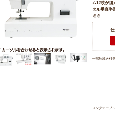
ム12枚が縫
タル垂直半
※※
仕
一部地域送料発
ロングテーブ