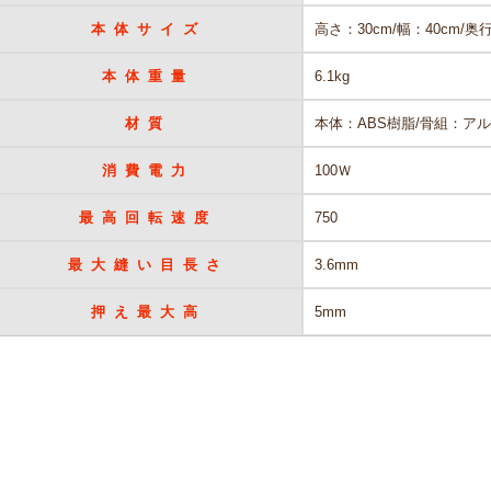
本体サイズ
高さ：30cm/幅：40cm/奥行
本体重量
6.1kg
材質
本体：ABS樹脂/骨組：ア
消費電力
100Ｗ
最高回転速度
750
最大縫い目長さ
3.6mm
押え最大高
5mm