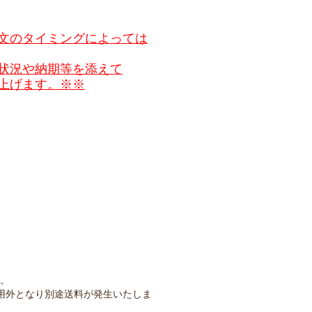
文のタイミングによっては
状況や納期等を添えて
上げます。※※
）
す。
用外となり別途送料が発生いたしま