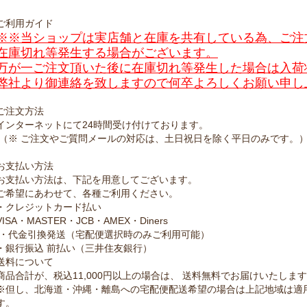
ご利用ガイド
※※当ショップは実店舗と在庫を共有している為、ご注
在庫切れ等発生する場合がございます。
万が一ご注文頂いた後に在庫切れ等発生した場合は入荷
弊社より御連絡を致しますので何卒よろしくお願い申し
ご注文方法
インターネットにて24時間受け付けております。
（※ ご注文やご質問メールの対応は、土日祝日を除く平日のみです。
お支払い方法
お支払い方法は、下記を用意してございます。
ご希望にあわせて、各種ご利用ください。
・クレジットカード払い
VISA・MASTER・JCB・AMEX・Diners
・代金引換発送（宅配便選択時のみご利用可能）
・銀行振込 前払い（三井住友銀行）
送料について
商品合計が、税込11,000円以上の場合は、 送料無料でお届けいたしま
※但し、北海道・沖縄・離島への宅配便配送希望の場合は上記地域は適
す。