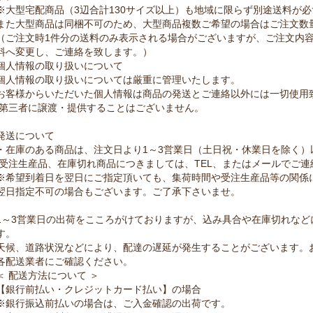
※大型宅配商品（3辺合計130サイズ以上）も地域に限らず別途送料が
また大型商品は同梱不可のため、大型商品複数ご希望の場合はご注文数
（ご注文時1件分の送料のみ表示される場合がございますが、ご注文内
料へ変更し、ご連絡を致します。）
個人情報の取り扱いについて
個人情報の取り扱いについては厳重に管理いたします。
お客様からいただいた個人情報は商品の発送とご連絡以外には一切使用
第三者に譲渡・提供することはございません。
発送について
・在庫のある商品は、注文日より1～3営業日（土日祝・休業日を除く）
受注生産品、在庫切れ商品につきましては、TEL、またはメールでご連
※希望到着日を翌日にご指定頂いても、集荷時間や受注生産品等の関係
翌日指定不可の場合もございます。ご了承下さいませ。
1～3営業日の出荷をこころがけておりますが、込み具合や在庫切れなど
す。
天候、道路状況などにより、配達の遅延が発生することがございます。
各配送業者にご確認ください。
＜ 配送方法について ＞
【銀行前払い・クレジットカード払い】の場合
※銀行振込前払いの場合は、ご入金確認の出荷です。