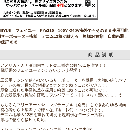
FEIYUE フェイユー FYe310 100V~240V海外でもそのまま使用
用サーボモーター搭載 デニム12枚が縫える 模様24種類 自動糸通
年保証※※
商品説明
アメリカ・カナダ国内ネット売上販売台数No.1を獲得！！
超話題のフェイユーミシンがいよいよ登場！
工業用ミシンで使われているサーボモーターを採用し力強い縫うパワ
デニムの縫い目の段や紐などラクラク縫うことができます。
厚物に適した半回転釜を採用し綺麗に縫うことが可能です。
必要最低限な機能を搭載しフルパワーでストレスなく縫いましょう！
もちろんフリーアームやロングテーブル（別売）もできあらゆる場面
初心者から上級者まで様々な用途にお使いいただけます。
デニム地最大12枚を重ねて縫える超屈強なモーター搭載。
厚地の物なら幅広く対応。
・レギュラーオンス（10オンス以上15オンス未満）