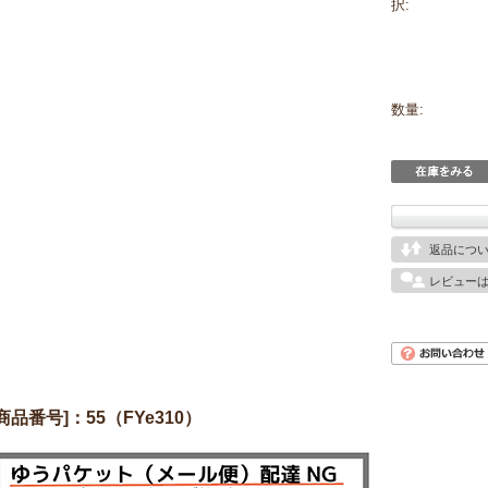
択:
数量:
返品につ
レビュー
[商品番号]：55（FYe310）