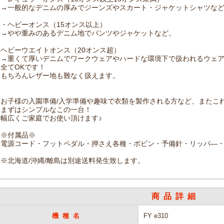
→一般的なデニムの厚みでジーンズやスカート・ジャケットシャツな
・ヘビーオンス（15オンス以上）
→やや重みのあるデニム地でパンツやジャケットなど。
ヘビーウエイトオンス（20オンス超）
→重くて厚いデニムでワークウェアやハードな環境下で扱われるウェ
全てOKです！
もちろんレザー地も難なく扱えます。
お子様の入園準備/入学準備や趣味で衣類を製作される方など、またこ
まずはシンプルなこの一台！
幅広くご家庭でお使い頂けます♪
※付属品※
電源コード・フットペダル・押さえ各種・ボビン・予備針・リッパ―
※北海道/沖縄/離島は別途送料発生致します。
商品詳細
機種名
FY e310