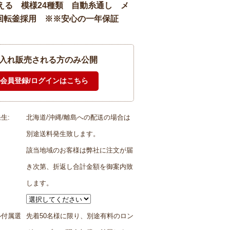
える 模様24種類 自動糸通し メ
回転釜採用 ※※安心の一年保証
入れ販売される方のみ公開
生:
北海道/沖縄/離島への配送の場合は
別途送料発生致します。
該当地域のお客様は弊社に注文が届
き次第、折返し合計金額を御案内致
します。
ル付属選
先着50名様に限り、別途有料のロン