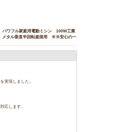
可能 パワフル家庭用電動ミシン 100W工業
し メタル垂直半回転釜採用 ※※安心の一
ーを実現しました。
に対応します。