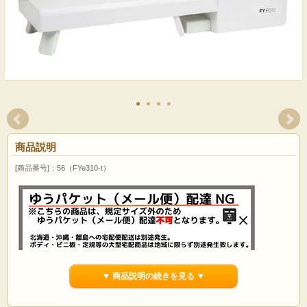
商品説明
[商品番号]：56（FYe310-t）
▼ 商品説明の続きを見る ▼
FEIYUE フェイユー FYe310-t ロングテーブルタ
イプ 100V~240V海外でもそのまま使用可能 パワ