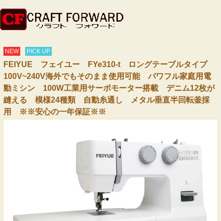
NEW
PICK UP
FEIYUE フェイユー FYe310-t ロングテーブルタイプ
100V~240V海外でもそのまま使用可能 パワフル家庭用電
動ミシン 100W工業用サーボモーター搭載 デニム12枚が
縫える 模様24種類 自動糸通し メタル垂直半回転釜採
用 ※※安心の一年保証※※