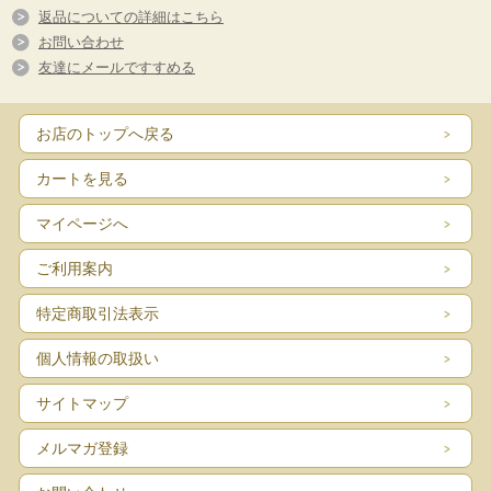
→一般的なデニムの厚みでジーンズやスカート・ジャケットシャツなど。
返品についての詳細はこちら
お問い合わせ
・ヘビーオンス（15オンス以上）
→やや重みのあるデニム地でパンツやジャケットなど。
友達にメールですすめる
ヘビーウエイトオンス（20オンス超）
→重くて厚いデニムでワークウェアやハードな環境下で扱われるウェアなどな
ど。
お店のトップへ戻る
全てOKです！
もちろんレザー地も難なく扱えます。
カートを見る
お子様の入園準備/入学準備や趣味で衣類を製作される方など、またこれからミ
マイページへ
シンを始められる初心者の方にまずはシンプルなこの一台！
幅広くご家庭でお使い頂けます♪
ご利用案内
※付属品※
電源コード・フットペダル・押さえ各種・ボビン・予備針・リッパ―・ブラシ・
特定商取引法表示
糸立て・ドライバー
個人情報の取扱い
※北海道/沖縄/離島は別途送料発生致します。
サイトマップ
商品詳細
機
メルマガ登録
FY
種
e310
名