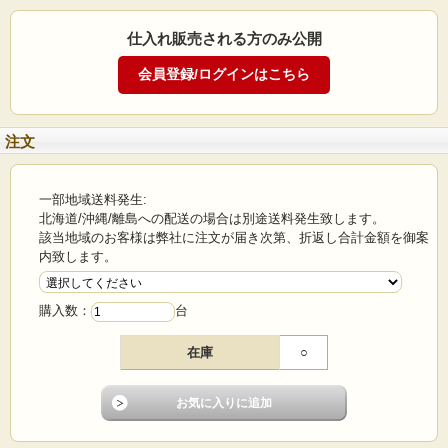
フル家庭用電動ミシン 100W工業用サーボモーター
搭載 デニム12枚が縫える 模様24種類 自動糸通
仕入れ販売される方のみ公開
し メタル垂直半回転釜採用 ※※安心の一年保証
※※
商品説明
※こちらはロングテーブル付属タイプとなります。
注文
一部地域送料発生:
※アメリカ・カナダ国内ネット売上販売台数No.1を獲得！！
超話題のフェイユーミシンがいよいよ登場！
北海道/沖縄/離島への配送の場合は別途送料発生致します。
該当地域のお客様は弊社に注文が届き次第、折返し合計金額を御案
工業用ミシンで使われているサーボモーターを採用し力強い縫うパワーを実現し
内致します。
ました。
デニムの縫い目の段や紐などラクラク縫うことができます。
厚物に適した半回転釜を採用し綺麗に縫うことが可能です。
購入数：
台
必要最低限な機能を搭載しフルパワーでストレスなく縫いましょう！
もちろんフリーアームやロングテーブル（別売）もできあらゆる場面に対応しま
在庫
○
す。
初心者から上級者まで様々な用途にお使いいただけます。
デニム地最大12枚を重ねて縫える超屈強なモーター搭載。
厚地の物なら幅広く対応。
・レギュラーオンス（10オンス以上15オンス未満）