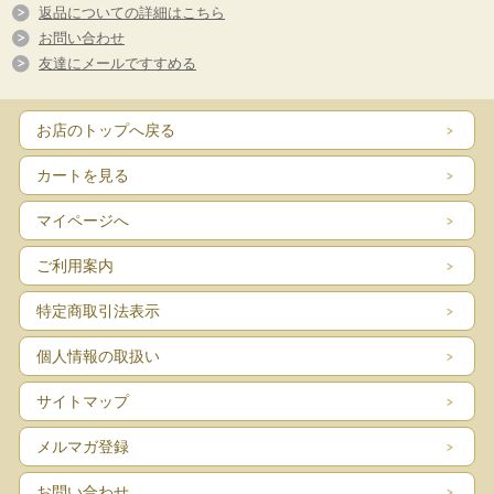
ソルビーガン ボトル式
返品についての詳細はこちら
お問い合わせ
《業務用染み抜き液》
友達にメールですすめる
お店のトップへ戻る
カートを見る
マイページへ
ご利用案内
特定商取引法表示
5950
：
商品番号
ソルビー201D 16kg
個人情報の取扱い
5955
：
商品番号
ソルビー201D 4kg
サイトマップ
メルマガ登録
お問い合わせ