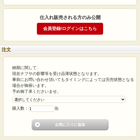
Hi-Spot M-10N
商品説明
仕入れ販売される方のみ公開
※※こちらは大型宅配商品となります。複数個ご希望の場合は、1個ずつのご注
文をお入れ下さいますようお願い申し上げます。※※
業務用染み抜き溶剤で主にクリーニング業界で使用されています。
注文
洗浄力に優れ無理なく汚れを落とすので繊維を傷めません。
ハイスポットM-8の改良型で更に洗浄力、臭気の問題、乾燥性を強調しました。
中でも乾燥性が非常に優れていて、輪ジミの発生率が少なく、厚物のシミ抜き作
納期に関して:
業もスムーズに出来ます。 今一番好評を得ている商品です。
現在ナフサの影響等を受け品薄状態となります。
事前にお問い合わせ頂いてもタイミングによっては完売状態となる
《業務用染み抜きガン 本体》
場合が御座います。
予め御了承くださいませ。
購入数：
缶
5965
：
商品番号
ソルビーガン 吸い上げ式
5962
：
商品番号