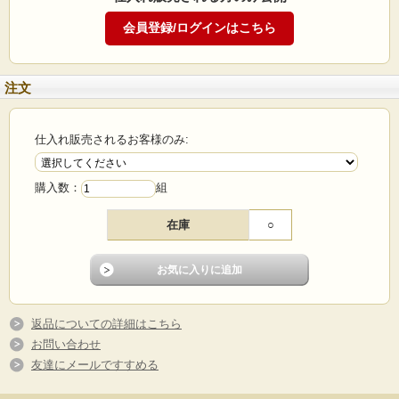
商品説明
ネコ・ミミ タイプの可愛いアニマルポンポン作成テンプレートです♪
完成した作品に取り付け出来るよう、アイ（目）パーツ/ノーズ（鼻）パーツも
付属しております。
注文
※こちらの商品は、No.624 190 ポンポンセットと合せてお使い頂く商品となり
ます※
仕入れ販売されるお客様のみ:
仕上がりサイズ↓
購入数：
組
ネコ：約9cmΦ
ミミ：約5.5cmΦ
在庫
○
※写真3枚目の完成したポンポンは完成イメージとなります。
同封されておりません。
毛糸類も同封されておりませんので、作成したいお好みのお色でご用意くださ
い。
返品についての詳細はこちら
お問い合わせ
友達にメールですすめる
作成手順説明書同封で安心♪