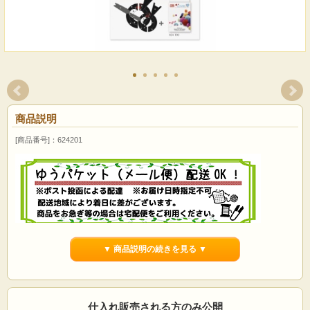
商品説明
[商品番号]：624201
▼ 商品説明の続きを見る ▼
《Prym》プリム・ポンポンテンプレート 猫・ミ
ミ 可愛いアニマルポンポンの作成♪ アクセサ
リ ストラップ 624201
仕入れ販売される方のみ公開