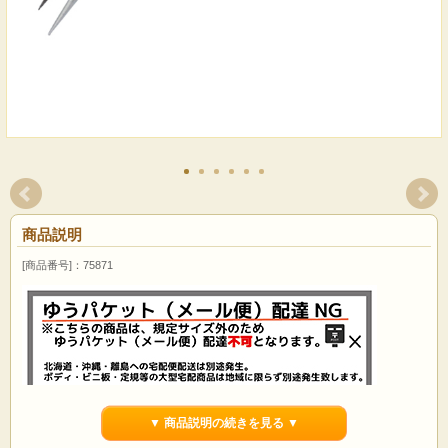
商品説明
[商品番号]：75871
▼ 商品説明の続きを見る ▼
ドイツ製・高級ピンセット&フック ゾーリンゲン・