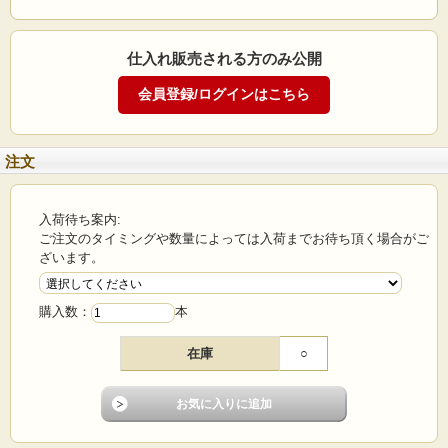
SOLINGEN 全長：155mm/フック開き：5mm/フッ
ク側長さ：30mm 75871R THREAD PICKER
仕入れ販売される方のみ公開
商品説明
ドイツの高級刃物製造が最も盛んな町・ゾーリンゲン市発祥のピンセット＆フッ
ク。
手作りで精度も非常に高く、先端の噛み合わせも抜群です。
糸をつまむ機能はもちろん、反対側にはフックがついているので縫い目のループ
などに引っかけて取り除いたりと使い方は無限大です。（フック内側は刃物のよ
注文
うに糸をカットできるような刃は付いておりません。）
材質は独自のステンレスを使用し、錆びの心配も無用。
入荷待ち案内:
世界中のプロに幅広く愛用されている逸品を是非お試しください。
ご注文のタイミングや数量によっては入荷までお待ち頂く場合がご
ざいます。
75871R THREAD PICKER Made in Germany
購入数：
本
在庫
○