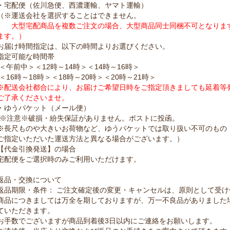
・宅配便（佐川急便、西濃運輸、ヤマト運輸）
（※運送会社を選択することはできません。
大型宅配商品を複数ご注文の場合、大型商品同士同梱不可となります
ます。）
お届け時間指定は、以下の時間よりお選びください。
指定可能な時間帯
＜午前中＞＜12時～14時＞＜14時～16時＞
＜16時～18時＞＜18時～20時＞＜20時～21時＞
※配送会社都合により、お届けご希望日時をご指定頂きましても延着等
ご了承くださいませ。
・ゆうパケット（メール便）
(※注意※破損・紛失保証がありません。ポストに投函。
※長尺ものや大きいお荷物など、ゆうパケットでは取り扱い不可のもの
ご指定いただいた運送方法と異なる場合がございます。）
【代金引換発送】の場合
宅配便をご選択時のみご利用いただけます。
返品・交換について
返品期限・条件： ご注文確定後の変更・キャンセルは、原則として受
商品につきましては万全を期しておりますが、万一不良品がありました
ていただきます。
お手数でございますが商品到着後3日以内にご連絡をお願いします。