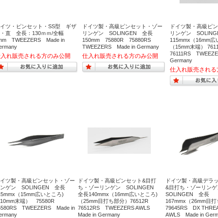
イツ・ピンセット・SS型 ギザ
ドイツ製・高級ピンセット・ゾー
ドイツ製・高級ピン
・直 全長：130ｍｍ/全幅
リンゲン SOLINGEN 全長
リンゲン SOLIN
mm TWEEZERS Made in
150mm 75880R 75880RS
115mmx（16mm
ermany
TWEEZERS Made in Germany
（15mm末端） 76
76111RS TWEEZE
Germany
イツ製・高級ピンセット・ゾー
ドイツ製・高級ピンセット&目打
ドイツ製・高級デラ
ンゲン SOLINGEN 全長
ち・ゾーリンゲン SOLINGEN
&目打ち・ゾーリン
15mmx（15mm広いところ)
全長140mmx（16mm広いところ)
SOLINGEN 全長
10mm末端） 75580R
（25mm目打ち部分）76512R
167mmx（26mm
5580RS TWEEZERS Made in
76512RS TWEEZERS AWLS
79645RS DX THREA
ermany
Made in Germany
AWLS Made in Ger