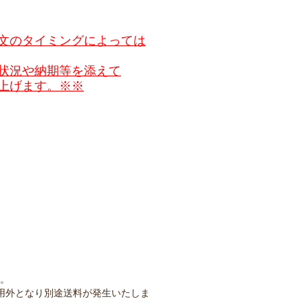
文のタイミングによっては
状況や納期等を添えて
上げます。※※
）
す。
用外となり別途送料が発生いたしま