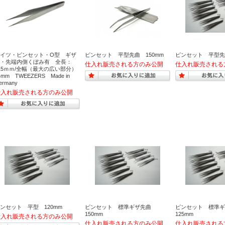
イツ・ピンセット・O型 ギザ
ピンセット 平型先曲 150mm
ピンセット 平型先曲
・先端内側くぼみ有 全長：
15ｍｍ/全幅（最大の広い部分）
4mm TWEEZERS Made in
ermany
ンセット 平型 120mm
ピンセット 標準ギザ先曲
ピンセット 標準
150mm
125mm