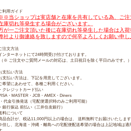
ご利用ガイド
※※当ショップは実店舗と在庫を共有している為、ご注
在庫切れ等発生する場合がございます。
万が一ご注文頂いた後に在庫切れ等発生した場合は入荷
弊社より御連絡を致しますので何卒よろしくお願い申し
ご注文方法
インターネットにて24時間受け付けております。
（※ ご注文やご質問メールの対応は、土日祝日を除く平日のみです。
お支払い方法
お支払い方法は、下記を用意してございます。
ご希望にあわせて、各種ご利用ください。
・クレジットカード払い
VISA・MASTER・JCB・AMEX・Diners
・代金引換発送（宅配便選択時のみご利用可能）
・銀行振込 前払い（三井住友銀行）
送料について
商品合計が、税込11,000円以上の場合は、 送料無料でお届けいたしま
※但し、北海道・沖縄・離島への宅配便配送希望の場合は上記地域は適
す。