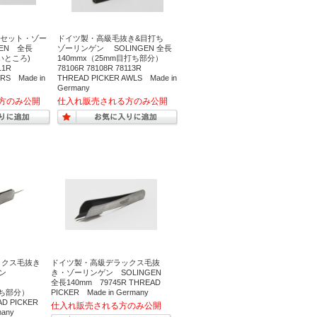
セット・ゾー
ドイツ製・高級毛抜き&目打ち
GEN 全長
ゾーリンゲン SOLINGEN 全長
広いところ)
140mmx（25mm目打ち部分）
111R
78106R 78108R 78113R
RS Made in
THREAD PICKER AWLS Made in
Germany
ックス毛抜き
ドイツ製・高級デラックス毛抜
ゲン
き・ゾーリンゲン SOLINGEN
全長140mm 79745R THREAD
目打ち部分）
PICKER Made in Germany
D PICKER
many