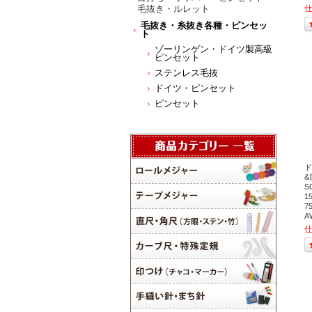
毛抜き・ルレット
毛抜き・糸抜き各種・ピンセッ
ト
ゾーリンゲン・ドイツ製高級
ピンセット
ステンレス毛抜
ドイツ・ピンセット
ピンセット
ド
S
1
7
A