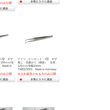
L型 ギザ
ドイツ・ピンセット・J型 ギザ
50ｍｍ/全
無し・先曲がり（鶴首） 全長：
Made in
125ｍｍ/全幅10mm
TWEEZERS Made in Germany