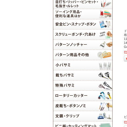
ド
有
1
1
G
ピ