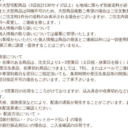
※大型宅配商品（3辺合計130サイズ以上）も地域に限らず別途送料が
また大型商品は同梱不可のため、大型商品複数ご希望の場合はご注文数
（ご注文時1件分の送料のみ表示される場合がございますが、ご注文内
料へ変更し、ご連絡を致します。）
個人情報の取り扱いについて
個人情報の取り扱いについては厳重に管理いたします。
お客様からいただいた個人情報は商品の発送とご連絡以外には一切使用
第三者に譲渡・提供することはございません。
発送について
・在庫のある商品は、注文日より1～3営業日（土日祝・休業日を除く）
受注生産品、在庫切れ商品につきましては、TEL、またはメールでご連
※希望到着日を翌日にご指定頂いても、集荷時間や受注生産品等の関係
翌日指定不可の場合もございます。ご了承下さいませ。
1～3営業日の出荷をこころがけておりますが、込み具合や在庫切れなど
す。
天候、道路状況などにより、配達の遅延が発生することがございます。
各配送業者にご確認ください。
＜ 配送方法について ＞
【銀行前払い・クレジットカード払い】の場合
※銀行振込前払いの場合は、ご入金確認の出荷です。